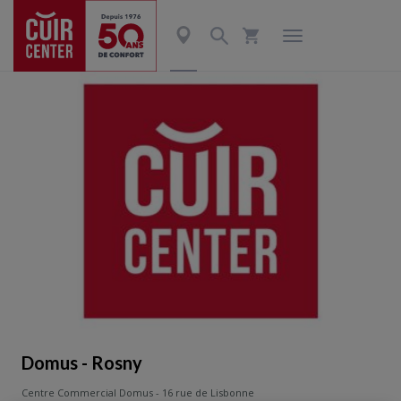
Domus - Rosny
Centre Commercial Domus - 16 rue de Lisbonne