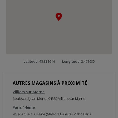
s
e
r
l
a
c
a
r
t
e
R
e
Latitude:
48.881614
Longitude:
2.471635
v
e
n
i
r
AUTRES MAGASINS À PROXIMITÉ
a
v
Villiers sur Marne
a
n
Boulevard Jean Monet 94350 Villiers sur Marne
t
l
Paris 14ème
a
94, avenue du Maine (Métro 13 : Gaîté) 75014 Paris
c