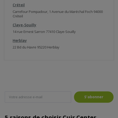
a
Créteil
r
t
Carrefour Pompadour, 1 Avenue du Maréchal Foch 94000
e
Créteil
Claye-Souilly
14 rue Ernest Sarron 77410 Claye-Souilly
Herblay
22 Bd du Havre 95220 Herblay
S'abonner
5 raisons de choisir Cuir Center