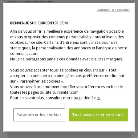
Entrée par parking extérieur.
93110 Rosny-sous-Bois (Domus)
Continuer sans accepter
01 48 94 43 23
Numéro de téléphone :
BIENVENUE SUR CUIRCENTER.COM
domus@cuircenter.com
Afin de vous offrir la meilleure expérience de navigation possible
Responsable magasin :
et vous proposer des contenus personnalisés, nous utilisons des
Grégory Izoret
cookies sur ce site. Certains d’entre eux sont utilisés pour des
01 48 94 43 23
statistiques, la personnalisation des annonces et l'analyse de notre
Numéro de téléphone :
communication.
lundi
10:00 - 20:00
Nous ne partageons jamais ces données avec d’autres marques.
mardi
10:00 - 20:00
Vous pouvez accepter tous les cookies en cliquant sur « Tout
mercredi
10:00 - 20:00
accepter et continuer » ou bien gérer vos préférences en cliquant
jeudi
10:00 - 20:00
sur « Paramétrer les cookies ».
Vous pouvez à tout moment modifier vos préférences en bas de
vendredi
10:00 - 20:00
toutes les pages du site cuircenter.com.
samedi
10:00 - 20:00
Pour en savoir plus, consultez notre page dédiée
ici
.
dimanche
10:00 - 20:00
Paramétrer les cookies
Tout accepter et continuer
La carte n'est pas pleinement compatible avec l'utilisation d'un lecteu
P
a
s