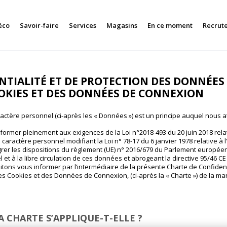
éco
Savoir-faire
Services
Magasins
En ce moment
Recrut
NTIALITÉ ET DE PROTECTION DES DONNÉES
OKIES ET DES DONNÉES DE CONNEXION
actère personnel (ci-après les « Données ») est un principe auquel nous
ormer pleinement aux exigences de la Loi n°2018-493 du 20 juin 2018 rela
aractère personnel modifiant la Loi n° 78-17 du 6 janvier 1978 relative à l
égrer les dispositions du règlement (UE) n° 2016/679 du Parlement européen e
 à la libre circulation de ces données et abrogeant la directive 95/46 CE du
aitons vous informer par l’intermédiaire de la présente Charte de Confident
 Cookies et des Données de Connexion, (ci-après la « Charte ») de la man
 CHARTE S’APPLIQUE-T-ELLE ?