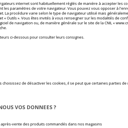
gateurs internet sont habituellement réglés de manière à accepter les c
ant les paramètres de votre navigateur. Vous pouvez vous opposer à l'en
et. La procédure varie selon le type de navigateur utilisé mais généralemen
t « Outils ». Vous êtes invités à vous renseigner sur les modalités de conf
ogiciel de navigation ou, de manière générale sur le site de la CNIL « www.cnil
che.
ateurs ci-dessous pour consulter leurs consignes.
us choisissez de désactiver les cookies, il se peut que certaines parties d
NOUS VOS DONNEES ?
rvice après-vente des produits commandés dans nos magasins