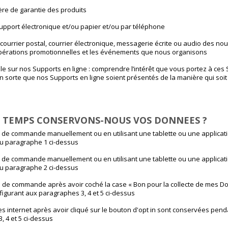
ère de garantie des produits
pport électronique et/ou papier et/ou par téléphone
ourrier postal, courrier électronique, messagerie écrite ou audio des nou
 opérations promotionnelles et les événements que nous organisons
ale sur nos Supports en ligne : comprendre l’intérêt que vous portez à ces 
en sorte que nos Supports en ligne soient présentés de la manière qui soit
 TEMPS CONSERVONS-NOUS VOS DONNEES ?
s de commande manuellement ou en utilisant une tablette ou une applicati
 au paragraphe 1 ci-dessus
s de commande manuellement ou en utilisant une tablette ou une applicati
 au paragraphe 2 ci-dessus
s de commande après avoir coché la case « Bon pour la collecte de mes 
s figurant aux paragraphes 3, 4 et 5 ci-dessus
s internet après avoir cliqué sur le bouton d'opt in sont conservées penda
, 4 et 5 ci-dessus