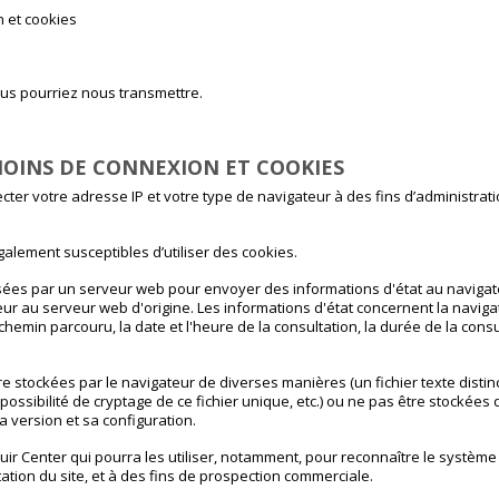
 et cookies
us pourriez nous transmettre.
MOINS DE CONNEXION ET COOKIES
ter votre adresse IP et votre type de navigateur à des fins d’administra
lement susceptibles d’utiliser des cookies.
sées par un serveur web pour envoyer des informations d'état au navigateu
ur au serveur web d'origine. Les informations d'état concernent la navigatio
chemin parcouru, la date et l'heure de la consultation, la durée de la consul
e stockées par le navigateur de diverses manières (un fichier texte distinc
ossibilité de cryptage de ce fichier unique, etc.) ou ne pas être stockées 
 sa version et sa configuration.
uir Center qui pourra les utiliser, notamment, pour reconnaître le système 
tation du site, et à des fins de prospection commerciale.