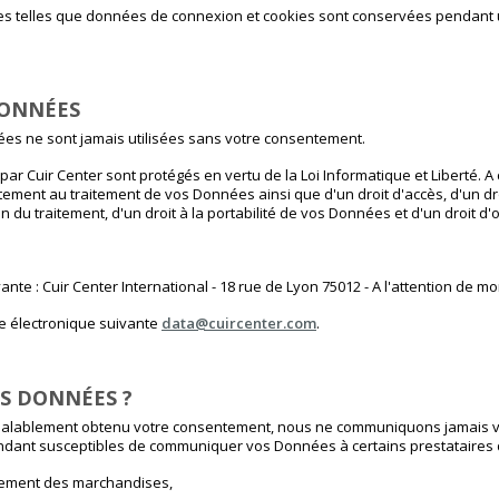
tes telles que données de connexion et cookies sont conservées pendant 
DONNÉES
es ne sont jamais utilisées sans votre consentement.
ar Cuir Center sont protégés en vertu de la Loi Informatique et Liberté. A 
ement au traitement de vos Données ainsi que d'un droit d'accès, d'un droit
ion du traitement, d'un droit à la portabilité de vos Données et d'un droit d'
ante : Cuir Center International - 18 rue de Lyon 75012 - A l'attention de 
se électronique suivante
data@cuircenter.com
.
S DONNÉES ?
éalablement obtenu votre consentement, nous ne communiquons jamais v
ant susceptibles de communiquer vos Données à certains prestataires d
nement des marchandises,