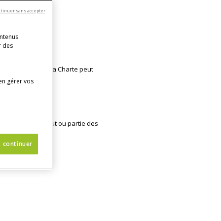
tinuer sans accepter
ontenus
r des
n locale l’exige, la Charte peut
en gérer vos
 et de traiter tout ou partie des
t continuer