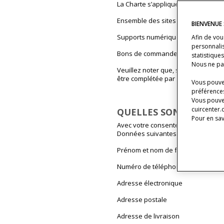
La Charte s’applique à toutes les Do
Ensemble des sites internet édités 
BIENVENUE
Supports numériques disponibles 
Afin de vou
personnalis
Bons de commande disponibles da
statistique
Nous ne pa
Veuillez noter que, s'agissant des S
être complétée par des disposition
Vous pouvez
préférences
Vous pouve
cuircenter.
QUELLES SONT LES DO
Pour en sav
Avec votre consentement préalable,
Données suivantes :
Prénom et nom de famille
Numéro de téléphone fixe et porta
Adresse électronique
Adresse postale
Adresse de livraison