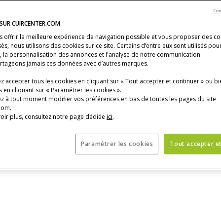
nnées collectées sur les supports suivants (ci-après les « Supports ») :
Con
par Cuir Center
 SUR CUIRCENTER.COM
dans les magasins
s offrir la meilleure expérience de navigation possible et vous proposer des c
és, nous utilisons des cookies sur ce site. Certains d’entre eux sont utilisés pou
ns les magasins.
s, la personnalisation des annonces et l'analyse de notre communication.
rtageons jamais ces données avec d’autres marques.
upports localisés dans d'autres pays de l'Union Européenne, si la législatio
s spécifiques que nous vous invitons vivement à consulter.
 accepter tous les cookies en cliquant sur « Tout accepter et continuer » ou bi
 en cliquant sur « Paramétrer les cookies ».
z à tout moment modifier vos préférences en bas de toutes les pages du site
com.
NNÉES COLLECTÉES ?
oir plus, consultez notre page dédiée
ici
.
 lorsque vous utilisez nos Supports nous sommes susceptibles de collecter
Paramétrer les cookies
Tout accepter e
ble