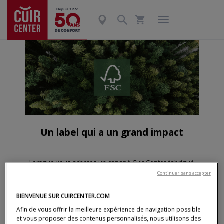
Un label qui a un grand impact
Lorsque vous achetez un canapé Cuir Center fabriqué
avec du bois certifié FSC®, vous aidez les forêts et les
Continuer sans accepter
personnes qui en dépendent. Ce label cherche à garantir
:
BIENVENUE SUR CUIRCENTER.COM
-
La prévention
de la déforestation et la dégradation
Afin de vous offrir la meilleure expérience de navigation possible
des forêts.
et vous proposer des contenus personnalisés, nous utilisons des