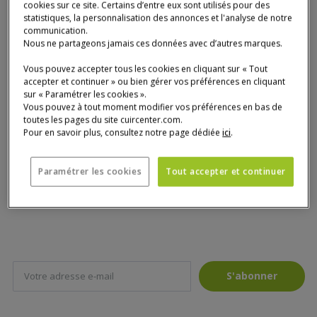
cookies sur ce site. Certains d’entre eux sont utilisés pour des
-
La préservation
de la biodiversité, des sols, de l’eau…
statistiques, la personnalisation des annonces et l'analyse de notre
-
La sauvegarde
des forêts anciennes et menacées.
communication.
Nous ne partageons jamais ces données avec d’autres marques.
-
Des salaires équitables
et des environnements de
travail sûrs.
Vous pouvez accepter tous les cookies en cliquant sur « Tout
accepter et continuer » ou bien gérer vos préférences en cliquant
sur « Paramétrer les cookies ».
Vous pouvez à tout moment modifier vos préférences en bas de
FSC® est une certification internationale qui a comme
toutes les pages du site cuircenter.com.
objectif de promouvoir une gestion des forêts
Pour en savoir plus, consultez notre page dédiée
ici
.
écologiquement appropriée, socialement bénéfique et
écologiquement viable.
Paramétrer les cookies
Tout accepter et continuer
S'abonner