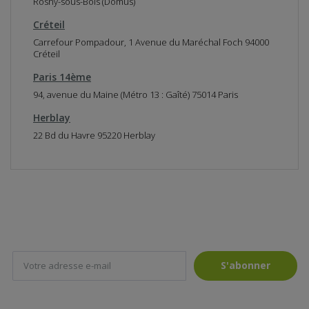
Rosny-sous-Bois (Domus)
a
r
Créteil
t
e
Carrefour Pompadour, 1 Avenue du Maréchal Foch 94000
Créteil
Paris 14ème
94, avenue du Maine (Métro 13 : Gaîté) 75014 Paris
Herblay
22 Bd du Havre 95220 Herblay
S'abonner