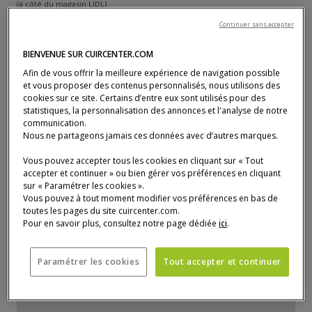
(à côté du magasin LIDL)
77410 Claye-Souilly
Continuer sans accepter
01 60 94 54 31
Numéro de téléphone :
BIENVENUE SUR CUIRCENTER.COM
claye-souilly@cuircenter.com
Afin de vous offrir la meilleure expérience de navigation possible
Responsable magasin :
et vous proposer des contenus personnalisés, nous utilisons des
Éric Talkmann
cookies sur ce site. Certains d’entre eux sont utilisés pour des
01 60 94 54 31
Numéro de téléphone :
statistiques, la personnalisation des annonces et l'analyse de notre
communication.
lundi
10:00 - 19:00
Nous ne partageons jamais ces données avec d’autres marques.
mardi
10:00 - 19:00
Vous pouvez accepter tous les cookies en cliquant sur « Tout
mercredi
10:00 - 19:00
accepter et continuer » ou bien gérer vos préférences en cliquant
jeudi
10:00 - 19:00
sur « Paramétrer les cookies ».
Vous pouvez à tout moment modifier vos préférences en bas de
vendredi
10:00 - 19:00
toutes les pages du site cuircenter.com.
samedi
10:00 - 19:30
Pour en savoir plus, consultez notre page dédiée
ici
.
dimanche
10:00 - 19:30
Paramétrer les cookies
Tout accepter et continuer
La carte n'est pas pleinement compatible avec l'utilisation d'un lecteu
P
a
s