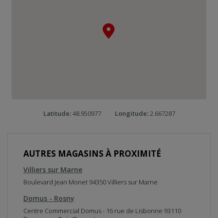
s
e
r
l
a
c
a
r
t
e
R
e
Latitude:
48.950977
Longitude:
2.667287
v
e
n
i
r
AUTRES MAGASINS À PROXIMITÉ
a
v
Villiers sur Marne
a
n
Boulevard Jean Monet 94350 Villiers sur Marne
t
l
Domus - Rosny
a
Centre Commercial Domus - 16 rue de Lisbonne 93110
c