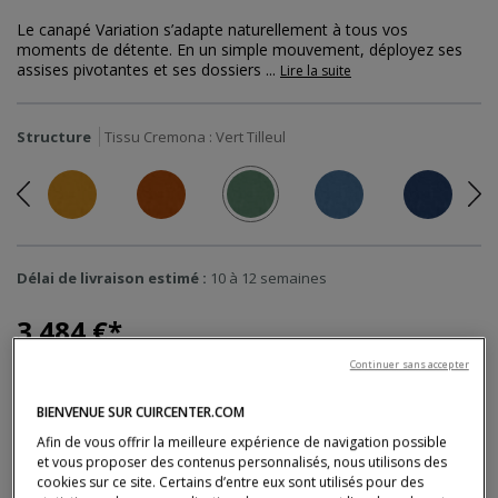
Le canapé Variation s’adapte naturellement à tous vos
moments de détente. En un simple mouvement, déployez ses
assises pivotantes et ses dossiers
...
Lire la suite
Structure
Tissu Cremona :
Vert Tilleul
Précédent
Su
Délai de livraison estimé :
10 à 12 semaines
3 484 €
Continuer sans accepter
Dont 35,11 € d'éco-participation
* Prix TTC conseillé, hors livraison, valable en France métropolitaine, hors Corse (tarifs en
BIENVENUE SUR CUIRCENTER.COM
magasin).
Xavier dragon - photo non contractuelle. coussins déco en option.
Afin de vous offrir la meilleure expérience de navigation possible
et vous proposer des contenus personnalisés, nous utilisons des
cookies sur ce site. Certains d’entre eux sont utilisés pour des
Quantité