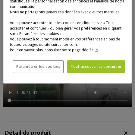
statistiques, la personnalisation des annonces et l'analyse de notre
AJOUTER AU PANIER
AJOU
CANA
communication.
Nous ne partageons jamais ces données avec d’autres marques.
Vous pouvez accepter tous les cookies en cliquant sur « Tout
accepter et continuer » ou bien gérer vos préférences en cliquant
sur « Paramétrer les cookies ».
Vous pouvez à tout moment modifier vos préférences en bas de
toutes les pages du site cuircenter.com.
Pour en savoir plus, consultez notre page dédiée
ici
.
Paramétrer les cookies
Tout accepter et continuer
Détail du produit