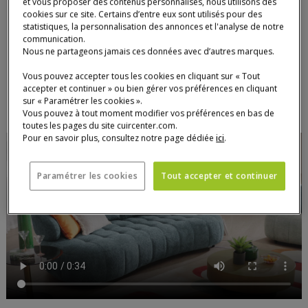
et vous proposer des contenus personnalisés, nous utilisons des
magasin).
Photo : studio des plantes - photo non contractuelle. coussins déco en option.
cookies sur ce site. Certains d’entre eux sont utilisés pour des
statistiques, la personnalisation des annonces et l'analyse de notre
communication.
Nous ne partageons jamais ces données avec d’autres marques.
Quantité
AJOUTER AU PANIER
AJOU
CANA
Vous pouvez accepter tous les cookies en cliquant sur « Tout
accepter et continuer » ou bien gérer vos préférences en cliquant
sur « Paramétrer les cookies ».
Vous pouvez à tout moment modifier vos préférences en bas de
toutes les pages du site cuircenter.com.
Pour en savoir plus, consultez notre page dédiée
ici
.
Paramétrer les cookies
Tout accepter et continuer