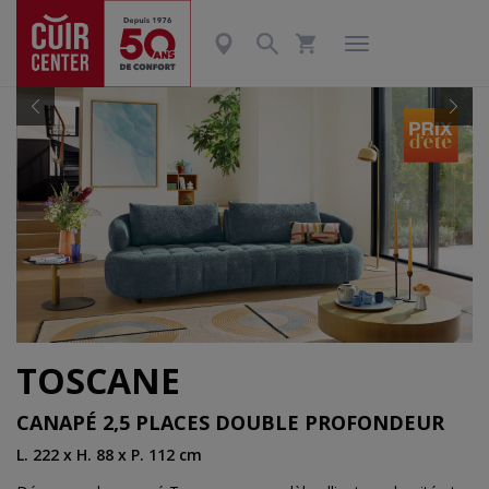
Précédent
Suiv
TOSCANE
CANAPÉ 2,5 PLACES DOUBLE PROFONDEUR
L. 222 x H. 88 x P. 112 cm