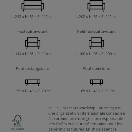
L. 242 x H. 85 x P. 112 cm
L. 202 x H. 85 x P. 112 cm
Fauteuil pivotant
Petit fauteuil pivotant
L. 114 x H. 85 x P. 114 cm
L. 100 x H. 85 x P. 100 cm
Pouf rectangulaire
Pouf demi-lune
L. 99 x H. 43 x P. 70 cm
L. 85 x H. 41 x P. 53 cm
FSC ™ (Forest Stewardship Council ™) est
une organisation internationale consacrée
à la promotion d’une gestion responsable
des forêts et à leur préservation pour les
générations futures. En choisissant ce