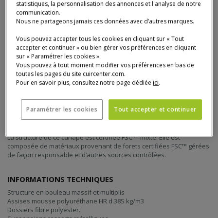
statistiques, la personnalisation des annonces et l'analyse de notre
communication.
Quantité
AJOUTER AU PANIER
Nous ne partageons jamais ces données avec d’autres marques.
AJOU
CANA
Vous pouvez accepter tous les cookies en cliquant sur « Tout
accepter et continuer » ou bien gérer vos préférences en cliquant
sur « Paramétrer les cookies ».
Vous pouvez à tout moment modifier vos préférences en bas de
toutes les pages du site cuircenter.com.
Pour en savoir plus, consultez notre page dédiée
ici
.
Détail du produit
Paramétrer les cookies
Tout accepter et continuer
La structure de ce canapé est certifiée FSC ™ mixte. Elle est
composée de matériaux provenant de forets certifiées FSC™ gérées
de façon responsable et d’autres sources contrôlées.
INFORMATIONS TECHNIQUES
Structure en bouleau massif et multiplis
Assises mousse polyuréthane HR d.38S kg/m3
Dossiers fibre polyester.