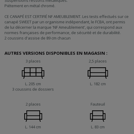
Suspensions ressorts métalliques.
Piétement en métal chromé.
CE CANAPÉ EST CERTIFIÉ NF AMEUBLEMENT. Les tests effectués sur ce
canapé SWEET par un organisme indépendant, le FCBA, ont permis
de lui décerner la marque 'NF Ameublement', qui correspond aux
normes françaises de performance, de sécurité et de durabilité.
2 coussins d'assise de 89 cm chacun
AUTRES VERSIONS DISPONIBLES EN MAGASIN :
3 places
2,5 places
L. 205 cm
L. 182 cm
3 coussins de dossiers
2 places
Fauteuil
L. 144 cm
L. 83 cm