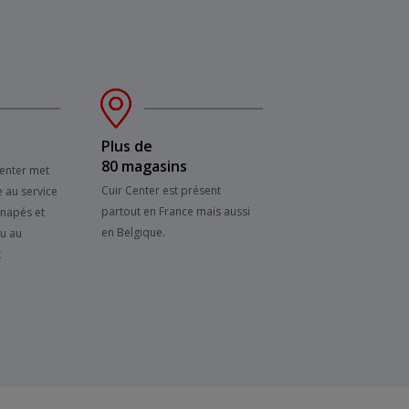
Plus de
80 magasins
Center met
Cuir Center est présent
e au service
partout en France mais aussi
anapés et
en Belgique.
su au
x