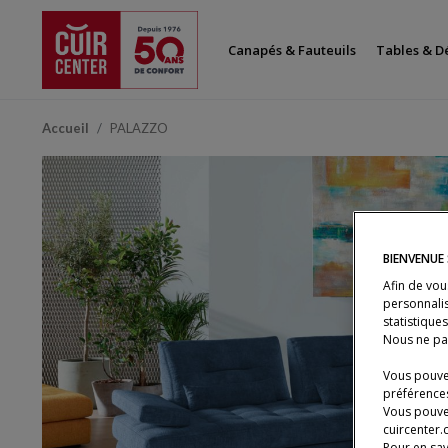
Canapés & Fauteuils
Tables & D
Accueil
PALAZZO
BIENVENUE
Afin de vou
personnalis
statistique
Nous ne pa
Vous pouvez
préférences
Vous pouve
cuircenter.
Pour en sav