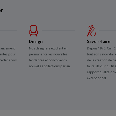
er
Design
Savoir-faire
inancement
Nos designers étudient en
Depuis 1976, Cuir 
antes pour
permanence les nouvelles
tout son savoir-fair
céder à vos
tendances et conçoivent 2
de la création de c
nouvelles collections par an.
fauteuils cuir ou tis
rapport qualité-pri
exceptionnel.