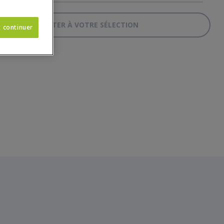
AJOUTER À VOTRE SÉLECTION
t continuer
CANAPÉ TISSU COMPOSABLE PAR ÉLÉME