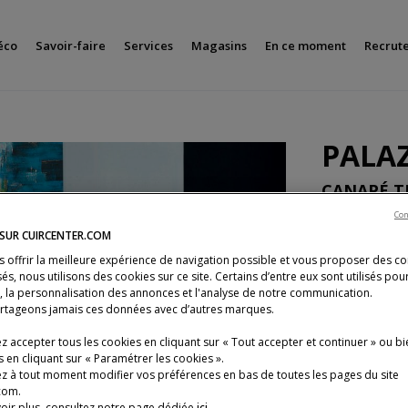
éco
Savoir-faire
Services
Magasins
En ce moment
Recrut
PALA
CANAPÉ T
Con
L. 325 x H. 93
 SUR CUIRCENTER.COM
Structure en h
s offrir la meilleure expérience de navigation possible et vous proposer des c
Assise mousse
és, nous utilisons des cookies sur ce site. Certains d’entre eux sont utilisés pou
Dossiers : Mo
s, la personnalisation des annonces et l'analyse de notre communication.
rtageons jamais ces données avec d’autres marques.
Structure
Ti
 accepter tous les cookies en cliquant sur « Tout accepter et continuer » ou bi
 en cliquant sur « Paramétrer les cookies ».
z à tout moment modifier vos préférences en bas de toutes les pages du site
Précédent
com.
oir plus, consultez notre page dédiée
ici
.