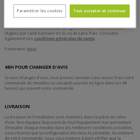
Paramétrer les cookies
Tout accepter et continuer
PAIEMENT EN 3 OU 4X SANS FRAIS
Toutes les commandes passées en ligne dont le montant total,
livraison incluse, est inférieur ou égal à 6 000 € TTC peuvent être
réglées par carte bancaire en 3x ou 4x sans frais. Consultez
également nos
conditions générales de vente
Partenaire:
Alma
.
48H POUR CHANGER D'AVIS
Si vous changez d'avis, vous pouvez annuler sans aucun frais votre
commande de meubles ou canapés passée en ligne dans les 48
heures qui suivent votre commande.
LIVRAISON
La livraison et l'installation sont réalisées dans la pièce de votre
choix. Nos équipes disposent de tout l’équipement leur permettant
d’installer chaque meuble dans les meilleures conditions possibles,
sous réserve que la configuration des lieux le permette. Au moment
de votre commande, nous vous invitons à bien vérifier que la