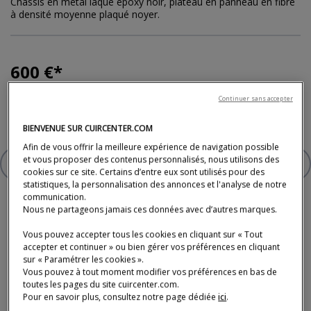
Châssis en métal laqué époxy noir, plateau en panneau en fibre
à densité moyenne plaqué noyer.
600 €
Dont 2,86 € d'éco-participation
Continuer sans accepter
* Prix TTC conseillé, hors livraison, valable en France métropolitaine, hors Corse (tarifs en
magasin).
BIENVENUE SUR CUIRCENTER.COM
Afin de vous offrir la meilleure expérience de navigation possible
et vous proposer des contenus personnalisés, nous utilisons des
AJOUTER À VOTRE SÉLECTION
TABLE BASSE
cookies sur ce site. Certains d’entre eux sont utilisés pour des
statistiques, la personnalisation des annonces et l'analyse de notre
communication.
Nous ne partageons jamais ces données avec d’autres marques.
Vous pouvez accepter tous les cookies en cliquant sur « Tout
accepter et continuer » ou bien gérer vos préférences en cliquant
sur « Paramétrer les cookies ».
Vous pouvez à tout moment modifier vos préférences en bas de
Paiement, livraison, délais et service après-
toutes les pages du site cuircenter.com.
vente
Pour en savoir plus, consultez notre page dédiée
ici
.