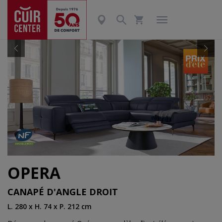
Précédent
Suiv
OPERA
CANAPÉ D'ANGLE DROIT
L. 280 x H. 74 x P. 212 cm