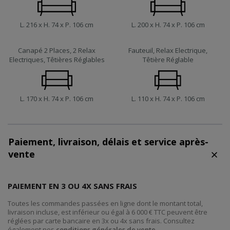
L. 216 x H. 74 x P. 106 cm
L. 200 x H. 74 x P. 106 cm
Canapé 2 Places, 2 Relax
Fauteuil, Relax Electrique,
Electriques, Têtières Réglables
Têtière Réglable
L. 170 x H. 74 x P. 106 cm
L. 110 x H. 74 x P. 106 cm
Paiement, livraison, délais et service après-
vente
PAIEMENT EN 3 OU 4X SANS FRAIS
Toutes les commandes passées en ligne dont le montant total,
livraison incluse, est inférieur ou égal à 6 000 € TTC peuvent être
réglées par carte bancaire en 3x ou 4x sans frais. Consultez
également nos
conditions générales de vente