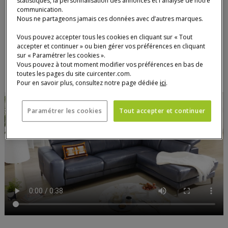
statistiques, la personnalisation des annonces et l'analyse de notre
magasin).
communication.
Nous ne partageons jamais ces données avec d’autres marques.
Quantité
Vous pouvez accepter tous les cookies en cliquant sur « Tout
AJOUTER AU PANIER
AJOU
CANA
accepter et continuer » ou bien gérer vos préférences en cliquant
sur « Paramétrer les cookies ».
Vous pouvez à tout moment modifier vos préférences en bas de
toutes les pages du site cuircenter.com.
Pour en savoir plus, consultez notre page dédiée
ici
.
Paramétrer les cookies
Tout accepter et continuer