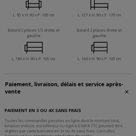
L. 95 x H. 90 x P. 105 cm
L. 127 x H. 90 x P. 170 cm
Batard 2 places 1/2 droite et
Batard 2 places droite et
gauche
gauche
L. 180 x H. 90 x P. 105 cm
L. 160 x H. 90 x P. 105 cm
Paiement, livraison, délais et service après-
vente
PAIEMENT EN 3 OU 4X SANS FRAIS
Toutes les commandes passées en ligne dont le montant total,
livraison incluse, est inférieur ou égal à 6 000 € TTC peuvent être
réglées par carte bancaire en 3x ou 4x sans frais. Consultez
également nos
conditions générales de vente