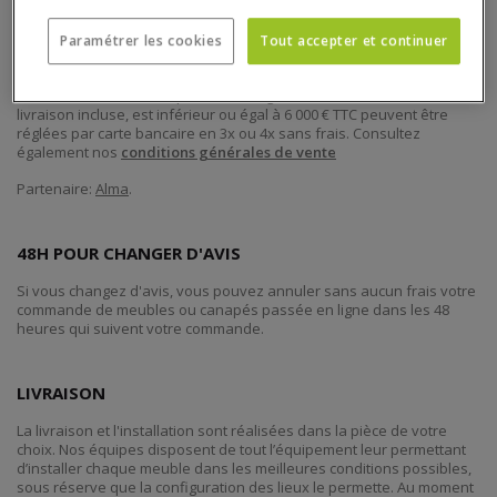
Paramétrer les cookies
Tout accepter et continuer
PAIEMENT EN 3 OU 4X SANS FRAIS
Toutes les commandes passées en ligne dont le montant total,
livraison incluse, est inférieur ou égal à 6 000 € TTC peuvent être
réglées par carte bancaire en 3x ou 4x sans frais. Consultez
également nos
conditions générales de vente
Partenaire:
Alma
.
48H POUR CHANGER D'AVIS
Si vous changez d'avis, vous pouvez annuler sans aucun frais votre
commande de meubles ou canapés passée en ligne dans les 48
heures qui suivent votre commande.
LIVRAISON
La livraison et l'installation sont réalisées dans la pièce de votre
choix. Nos équipes disposent de tout l’équipement leur permettant
d’installer chaque meuble dans les meilleures conditions possibles,
sous réserve que la configuration des lieux le permette. Au moment