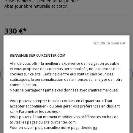
Base médium et pied en fer laqué noir
Abat-jour fibre naturelle et coton
330 €
Dont 0,25 € d'éco-participation
Continuer sans accepter
* Prix TTC conseillé, hors livraison, valable en France métropolitaine, hors Corse (tarifs en
magasin).
Photo : studio des plantes - photo non contractuelle.
BIENVENUE SUR CUIRCENTER.COM
Afin de vous offrir la meilleure expérience de navigation possible
et vous proposer des contenus personnalisés, nous utilisons des
AJOUTER À VOTRE SÉLECTION
cookies sur ce site. Certains d’entre eux sont utilisés pour des
LAMPE
statistiques, la personnalisation des annonces et l'analyse de notre
communication.
Nous ne partageons jamais ces données avec d’autres marques.
Vous pouvez accepter tous les cookies en cliquant sur « Tout
accepter et continuer » ou bien gérer vos préférences en cliquant
sur « Paramétrer les cookies ».
Vous pouvez à tout moment modifier vos préférences en bas de
Paiement, livraison, délais et service après-
toutes les pages du site cuircenter.com.
Pour en savoir plus, consultez notre page dédiée
ici
.
vente