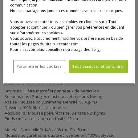
Quantité
communication.
AJOUTER AU PANIER
Nous ne partageons jamais ces données avec d’autres marques.
AJOU
CANA
Vous pouvez accepter tous les cookies en cliquant sur « Tout
accepter et continuer » ou bien gérer vos préférences en cliquant
sur « Paramétrer les cookies ».
Vous pouvez à tout moment modifier vos préférences en bas de
toutes les pages du site cuircenter.com.
Pour en savoir plus, consultez notre page dédiée
ici
.
Détail du produit
Paramétrer les cookies
Tout accepter et continuer
INFORMATIONS TECHNIQUES
Structure : Hêtre massif et panneaux de particules
Suspensions : Sangles élastiques et ressorts Nosag
Assise : Mousse polyuréthane, Densité N30kg/m3
Dossier : 100% fibres siliconnées
Accoudoirs : Mousse polyuréthane, Densité N21kg/m3
Pieds : métal col. canon de fusil H 12 cm
Matelas Dunlopillo® 140 x 195 cm - Ep.15 cm -
Mousse polyuréthane, ouate et revêtement 100% polyester