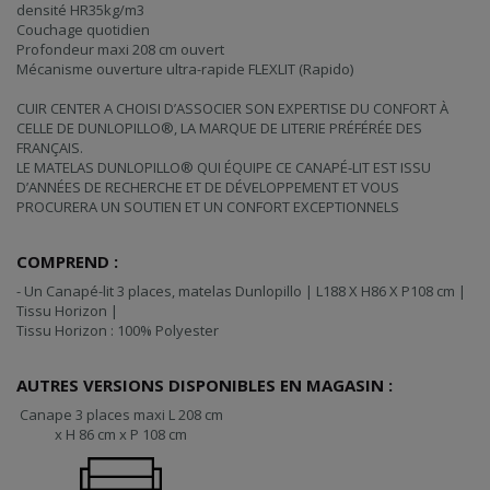
densité HR35kg/m3
Couchage quotidien
Profondeur maxi 208 cm ouvert
Mécanisme ouverture ultra-rapide FLEXLIT (Rapido)
CUIR CENTER A CHOISI D’ASSOCIER SON EXPERTISE DU CONFORT À
CELLE DE DUNLOPILLO®, LA MARQUE DE LITERIE PRÉFÉRÉE DES
FRANÇAIS.
LE MATELAS DUNLOPILLO® QUI ÉQUIPE CE CANAPÉ-LIT EST ISSU
D’ANNÉES DE RECHERCHE ET DE DÉVELOPPEMENT ET VOUS
PROCURERA UN SOUTIEN ET UN CONFORT EXCEPTIONNELS
COMPREND :
- Un Canapé-lit 3 places, matelas Dunlopillo | L188 X H86 X P108 cm |
Tissu Horizon |
Tissu Horizon : 100% Polyester
AUTRES VERSIONS DISPONIBLES EN MAGASIN :
Canape 3 places maxi L 208 cm
x H 86 cm x P 108 cm