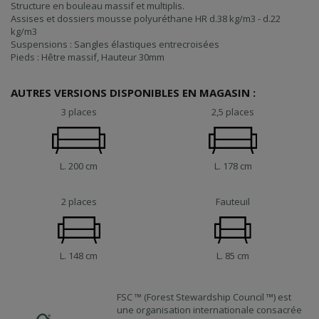
Structure en bouleau massif et multiplis.
Assises et dossiers mousse polyuréthane HR d.38 kg/m3 - d.22
kg/m3
Suspensions : Sangles élastiques entrecroisées
Pieds : Hêtre massif, Hauteur 30mm
AUTRES VERSIONS DISPONIBLES EN MAGASIN :
3 places
2,5 places
L. 200 cm
L. 178 cm
2 places
Fauteuil
L. 148 cm
L. 85 cm
FSC ™ (Forest Stewardship Council ™) est
une organisation internationale consacrée