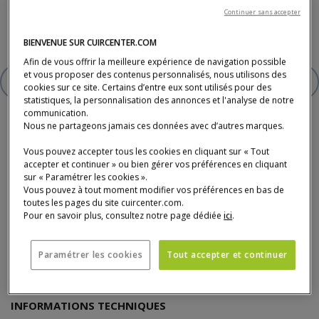
Cuir de vachette, fleur corrigée pigmentée.
Continuer sans accepter
5 coloris au choix.
Existe aussi en tissu.
BIENVENUE SUR CUIRCENTER.COM
Afin de vous offrir la meilleure expérience de navigation possible
et vous proposer des contenus personnalisés, nous utilisons des
AJOUTER À VOTRE SÉLECTION
CANAPÉ 2,5 PLACES 100% CUIR
cookies sur ce site. Certains d’entre eux sont utilisés pour des
statistiques, la personnalisation des annonces et l'analyse de notre
communication.
Nous ne partageons jamais ces données avec d’autres marques.
Vous pouvez accepter tous les cookies en cliquant sur « Tout
accepter et continuer » ou bien gérer vos préférences en cliquant
sur « Paramétrer les cookies ».
Vous pouvez à tout moment modifier vos préférences en bas de
Détail du produit
toutes les pages du site cuircenter.com.
Pour en savoir plus, consultez notre page dédiée
ici
.
La structure de ce canapé est certifiée FSC ™ mixte. Elle est
Paramétrer les cookies
Tout accepter et continuer
composée de matériaux provenant de forets certifiées FSC™ gérées
de façon responsable et d’autres sources contrôlées.
INFORMATIONS TECHNIQUES