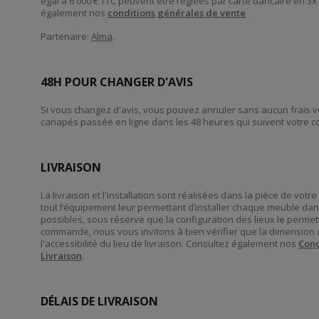
égal à 6 000 € TTC peuvent être réglées par carte bancaire en 3x
également nos
conditions générales de vente
Partenaire:
Alma
.
48H POUR CHANGER D'AVIS
Si vous changez d'avis, vous pouvez annuler sans aucun frais
canapés passée en ligne dans les 48 heures qui suivent votre
LIVRAISON
La livraison et l'installation sont réalisées dans la pièce de vot
tout l’équipement leur permettant d’installer chaque meuble dan
possibles, sous réserve que la configuration des lieux le perme
commande, nous vous invitons à bien vérifier que la dimension 
l'accessibilité du lieu de livraison. Consultez également nos
Cond
Livraison
.
DÉLAIS DE LIVRAISON