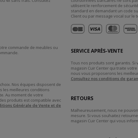
 ou 4x sans frais. Consultez
coordonnées bancaires ne sont pas
utilisent le renforcement de sécurit
standard en demandant un code su
Client ou par message vocal sur le t
 votre commande de meubles ou
SERVICE APRÈS-VENTE
 commande.
Tous nos produits sont garantis. Si
magasin Cuir Center qui traite vot
nous vous proposerons les meilleur
Consultez nos conditions de garan
re choix. Nos équipes disposent de
s les meilleures conditions
tte. Au moment de votre
RETOURS
des produits est compatible avec
itions Générale de Vente et de
Malheureusement, nous ne pouvons 
mesure. Si vous souhaitez retourner
magasin Cuir Center qui vous inform