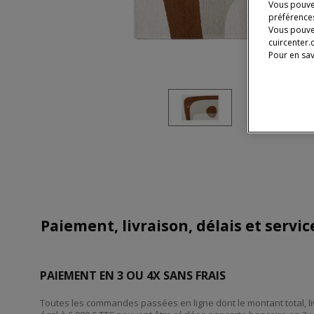
Vous pouvez
préférences
Vous pouve
cuircenter.
Pour en sav
Paiement, livraison, délais et servi
PAIEMENT EN 3 OU 4X SANS FRAIS
Toutes les commandes passées en ligne dont le montant total, liv