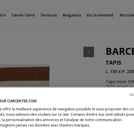
éco
Savoir-faire
Services
Magasins
En ce moment
Recrut
BARC
Suivant
TAPIS
L. 155 x P. 23
Tapis tissé 33
2000 gr/m2, b
Con
 SUR CUIRCENTER.COM
s offrir la meilleure expérience de navigation possible et vous proposer des c
630 €
és, nous utilisons des cookies sur ce site. Certains d’entre eux sont utilisés pou
s, la personnalisation des annonces et l'analyse de notre communication.
Dont 0,53 € d'éco-pa
rtageons jamais ces données avec d’autres marques.
* Prix TTC conseillé,