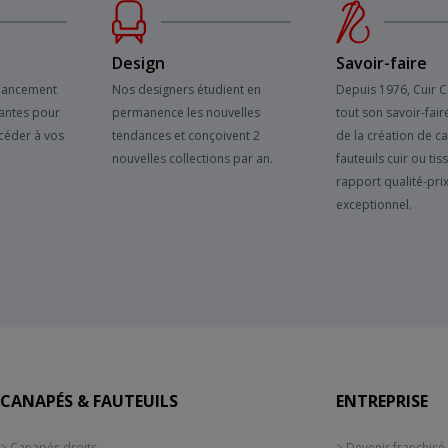
Design
Savoir-faire
inancement
Nos designers étudient en
Depuis 1976, Cuir 
antes pour
permanence les nouvelles
tout son savoir-fair
céder à vos
tendances et conçoivent 2
de la création de c
nouvelles collections par an.
fauteuils cuir ou tis
rapport qualité-pri
exceptionnel.
CANAPÉS & FAUTEUILS
ENTREPRISE
> Canapés droits
> Devenir franchisé