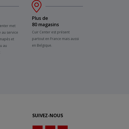
Plus de
80 magasins
Center met
Cuir Center est présent
e au service
partout en France mais aussi
anapés et
en Belgique.
su au
x
SUIVEZ-NOUS