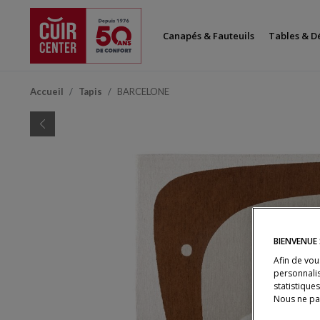
Canapés & Fauteuils
Tables & D
Accueil
Tapis
BARCELONE
Précédent
BIENVENUE
Afin de vou
personnalis
statistique
Nous ne pa