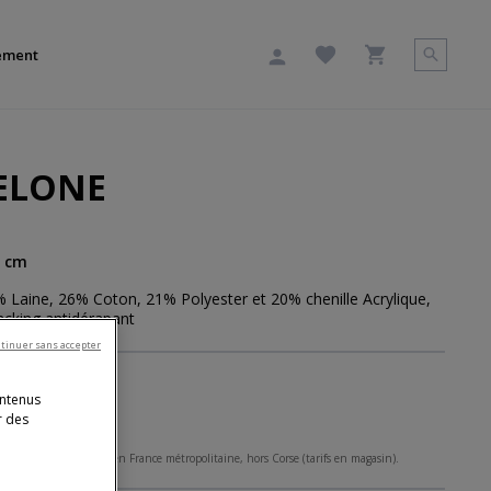
ement
ELONE
0 cm
% Laine, 26% Coton, 21% Polyester et 20% chenille Acrylique,
acking antidérapant
tinuer sans accepter
ontenus
r des
rticipation
 hors livraison, valable en France métropolitaine, hors Corse (tarifs en magasin).