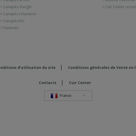
> Canapés d’angle
> Cuir Center recru
> Canapés relaxation
> Canapés-lits
> Fauteuils
nditions d’utilisation du site
Conditions générales de Vente en 
Contacts
Cuir Center
France