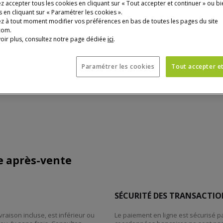
 accepter tous les cookies en cliquant sur « Tout accepter et continuer » ou bi
 en cliquant sur « Paramétrer les cookies ».
z à tout moment modifier vos préférences en bas de toutes les pages du site
com.
oir plus, consultez notre page dédiée
ici
.
Paramétrer les cookies
Tout accepter e
ce après-vente
SÉCURITÉ DES TRANSACTIO
raison incluse, est inférieur ou
Le paiement en ligne est sécurisé p