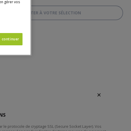
en gérer vos
AJOUTER À VOTRE SÉLECTION
TAPIS
t continuer
NS
ar le protocole de cryptage SSL (Secure Socket Layer). Vos