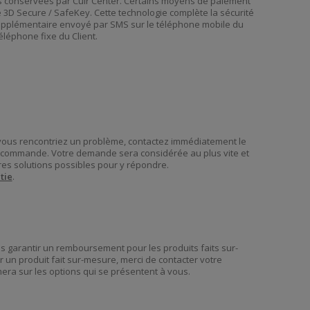
 conservées par Cuir Center. Certains moyens de paiement
é 3D Secure / SafeKey. Cette technologie complète la sécurité
pplémentaire envoyé par SMS sur le téléphone mobile du
éléphone fixe du Client.
 vous rencontriez un problème, contactez immédiatement le
re commande. Votre demande sera considérée au plus vite et
es solutions possibles pour y répondre.
tie
.
garantir un remboursement pour les produits faits sur-
 un produit fait sur-mesure, merci de contacter votre
era sur les options qui se présentent à vous.