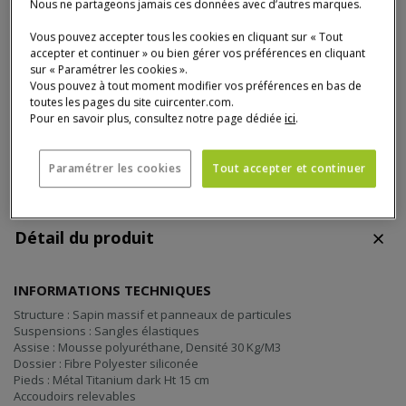
Nous ne partageons jamais ces données avec d’autres marques.
Photo : xavier dragon - photo non contractuelle. coussins déco en option.
Vous pouvez accepter tous les cookies en cliquant sur « Tout
accepter et continuer » ou bien gérer vos préférences en cliquant
Quantité
sur « Paramétrer les cookies ».
AJOUTER AU PANIER
AJOU
CANA
Vous pouvez à tout moment modifier vos préférences en bas de
toutes les pages du site cuircenter.com.
Pour en savoir plus, consultez notre page dédiée
ici
.
Paramétrer les cookies
Tout accepter et continuer
Détail du produit
INFORMATIONS TECHNIQUES
Structure : Sapin massif et panneaux de particules
Suspensions : Sangles élastiques
Assise : Mousse polyuréthane, Densité 30 Kg/M3
Dossier : Fibre Polyester siliconée
Pieds : Métal Titanium dark Ht 15 cm
Accoudoirs relevables