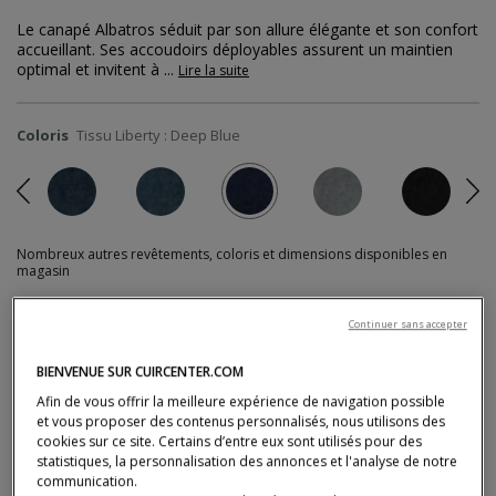
Le canapé Albatros séduit par son allure élégante et son confort
accueillant. Ses accoudoirs déployables assurent un maintien
optimal et invitent à
...
Lire la suite
Coloris
Tissu Liberty : Deep Blue
Précédent
Su
Nombreux autres revêtements, coloris et dimensions disponibles en
magasin
Continuer sans accepter
Délai de livraison estimé :
8 à 10 semaines
BIENVENUE SUR CUIRCENTER.COM
Prix actuel
2 390 €
Ancien prix
3 115 €
Afin de vous offrir la meilleure expérience de navigation possible
et vous proposer des contenus personnalisés, nous utilisons des
cookies sur ce site. Certains d’entre eux sont utilisés pour des
Dont 30,32 € d'éco-participation
Tarif promotionnel, valable jusqu'au 16/08/2026
statistiques, la personnalisation des annonces et l'analyse de notre
* Prix TTC conseillé, hors livraison, valable en France métropolitaine, hors Corse (tarifs en
communication.
magasin).