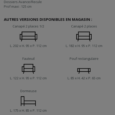
Dossiers Avance/Recule
Prof maxi : 125 cm
AUTRES VERSIONS DISPONIBLES EN MAGASIN :
Canapé 2 places 1/2
Canapé 2 places
L. 202 x H. 95 x P. 112 cm
L. 182 x H. 95 x P. 112 cm
Fauteuil
Pouf rectangulaire
L. 122 x H. 95 x P. 112 cm
L. 85 x H. 42 x P. 65 cm
Dormeuse
L. 175 x H. 85 x P. 112 cm