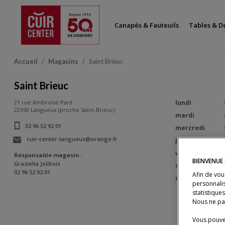
Canapés & Fauteuils
Tables & D
Accueil
Magasins
Saint Brieuc
Saint Brieuc
21 rue Ambroise Paré
lundi
22360 Langueux (proche Saint-Brieuc)
mardi
02 96 52 92 01
mercredi
Numéro de téléphone :
cuir-center-langueux@orange.fr
jeudi
vendredi
Responsable magasin :
BIENVENUE
Graziella Jolibois
samedi
02 96 52 92 01
Afin de vou
Numéro de téléphone :
dimanche
personnalis
statistique
Nous ne pa
Vous pouvez