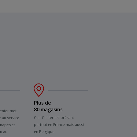
Plus de
80 magasins
Center met
Cuir Center est présent
e au service
partout en France mais aussi
anapés et
en Belgique.
su au