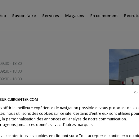
éco
Savoir-faire
Services
Magasins
En ce moment
Recrut
09:30 - 18:30
09:30 - 18:30
09:30 - 18:30
09:30 - 18:30
Con
09:30 - 18:30
 SUR CUIRCENTER.COM
09:30 - 18:30
s offrir la meilleure expérience de navigation possible et vous proposer des c
Fermé
és, nous utilisons des cookies sur ce site. Certains d’entre eux sont utilisés pou
s, la personnalisation des annonces et l'analyse de notre communication.
rtageons jamais ces données avec d’autres marques.
 accepter tous les cookies en cliquant sur « Tout accepter et continuer » ou bi