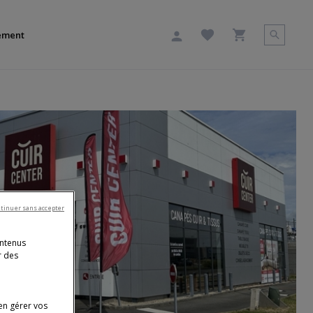
ement
tinuer sans accepter
ontenus
r des
en gérer vos