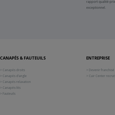
rapport qualité-pri
exceptionnel.
CANAPÉS & FAUTEUILS
ENTREPRISE
> Canapés droits
> Devenir franchisé
> Canapés d’angle
> Cuir Center recru
> Canapés relaxation
> Canapés-lits
> Fauteuils