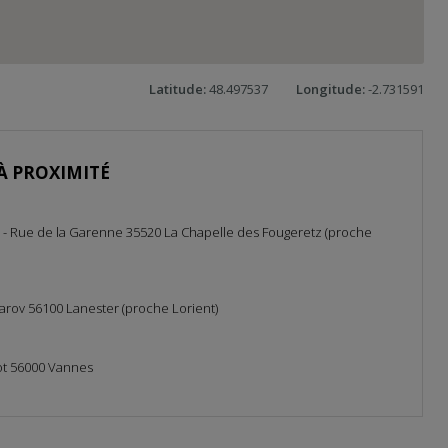
Latitude:
48.497537
Longitude:
-2.731591
À PROXIMITÉ
 - Rue de la Garenne 35520 La Chapelle des Fougeretz (proche
arov 56100 Lanester (proche Lorient)
t 56000 Vannes