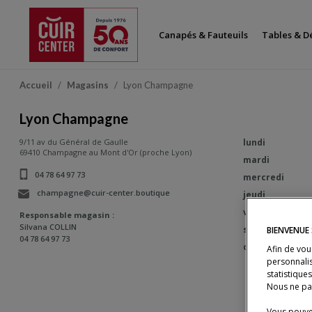
Canapés & Fauteuils
Tables & D
Accueil
Magasins
Lyon Champagne
Lyon Champagne
9/11 av du Général de Gaulle
lundi
69410 Champagne au Mont d'Or (proche Lyon)
mardi
04 78 64 97 73
mercredi
Numéro de téléphone :
champagne@cuir-center.boutique
jeudi
vendredi
Responsable magasin :
Silvana COLLIN
samedi
BIENVENUE
04 78 64 97 73
Numéro de téléphone :
dimanche
Afin de vou
personnalis
statistique
Nous ne pa
Vous pouvez