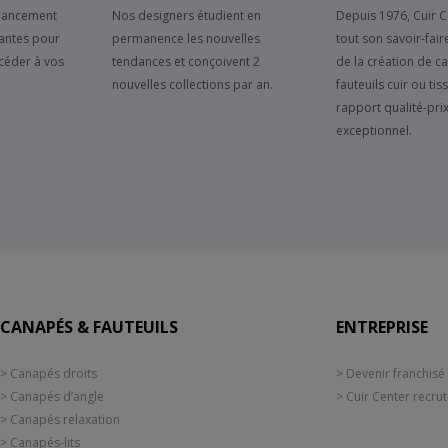
inancement
Nos designers étudient en
Depuis 1976, Cuir 
antes pour
permanence les nouvelles
tout son savoir-fair
céder à vos
tendances et conçoivent 2
de la création de c
nouvelles collections par an.
fauteuils cuir ou tis
rapport qualité-pri
exceptionnel.
CANAPÉS & FAUTEUILS
ENTREPRISE
> Canapés droits
> Devenir franchisé
> Canapés d’angle
> Cuir Center recru
> Canapés relaxation
> Canapés-lits