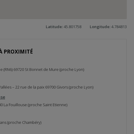
Latitude:
45.801758
Longitude:
4.784813
À PROXIMITÉ
e (RN6) 69720 St Bonnet de Mure (proche Lyon)
llées – 22 rue de la paix 69700 Givors (proche Lyon)
use
0 La Fouillouse (proche Saint Etienne)
lans (proche Chambéry)