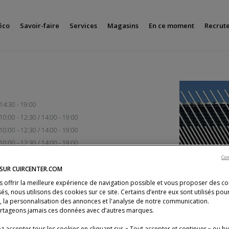
éco
Savoir-faire
Services
Magasins
En ce moment
Recrut
14:30 - 19:00
10:00 - 12:30 / 14:00 - 19:00
10:00 - 12:30 / 14:00 - 19:00
10:00 - 12:30 / 14:00 - 19:00
10:00 - 12:30 / 14:00 - 19:00
Con
10:00 - 19:00
 SUR CUIRCENTER.COM
Fermé
s offrir la meilleure expérience de navigation possible et vous proposer des c
és, nous utilisons des cookies sur ce site. Certains d’entre eux sont utilisés pou
s, la personnalisation des annonces et l'analyse de notre communication.
rtageons jamais ces données avec d’autres marques.
 accepter tous les cookies en cliquant sur « Tout accepter et continuer » ou bi