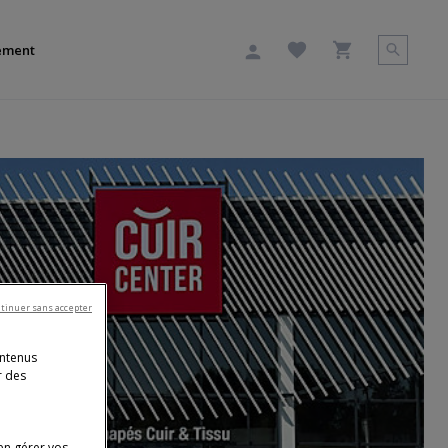
ement
tinuer sans accepter
ontenus
r des
en gérer vos