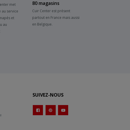
80 magasins
Center met
Cuir Center est présent
e au service
partout en France mais aussi
anapés et
en Belgique.
su au
x
SUIVEZ-NOUS
te