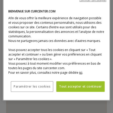
Continuer sans accepter
90400 Andelnans (proche Belfort)
BIENVENUE SUR CUIRCENTER.COM
03 84 22 11 32
Numéro de téléphone :
Afin de vous offrir la meilleure expérience de navigation possible
belfort@cuircenter.com
et vous proposer des contenus personnalisés, nous utilisons des
Responsable magasin :
cookies sur ce site. Certains d’entre eux sont utilisés pour des
Tony LETELLIER
statistiques, la personnalisation des annonces et l'analyse de notre
03 84 22 11 32
communication.
Numéro de téléphone :
Nous ne partageons jamais ces données avec d’autres marques.
lundi
09:30 - 12:00 / 14:00 - 19:00
Vous pouvez accepter tous les cookies en cliquant sur « Tout
mardi
09:30 - 12:00 / 14:00 - 19:00
accepter et continuer » ou bien gérer vos préférences en cliquant
mercredi
09:30 - 12:00 / 14:00 - 19:00
sur « Paramétrer les cookies ».
Vous pouvez à tout moment modifier vos préférences en bas de
jeudi
09:30 - 12:00 / 14:00 - 19:00
toutes les pages du site cuircenter.com.
vendredi
09:30 - 12:00 / 14:00 - 19:00
Pour en savoir plus, consultez notre page dédiée
ici
.
samedi
09:30 - 19:00
dimanche
Fermé
Paramétrer les cookies
Tout accepter et continuer
La carte n'est pas pleinement compatible avec l'utilisation d'un lecteu
P
a
s