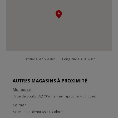
s
e
r
l
a
c
a
r
t
e
R
e
Latitude:
47.604782
Longitude:
6.859607
v
e
n
i
r
AUTRES MAGASINS À PROXIMITÉ
a
v
Mulhouse
a
n
7 rue de Soultz 68270 Wittenheim (proche Mulhouse)
t
l
Colmar
a
5 rue Louis Bleriot 68000 Colmar
c
a