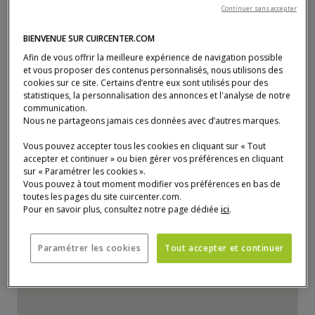
16730 Fléac
Continuer sans accepter
05 45 23 57 75
Numéro de téléphone :
BIENVENUE SUR CUIRCENTER.COM
angouleme@cuircenter.com
Afin de vous offrir la meilleure expérience de navigation possible
et vous proposer des contenus personnalisés, nous utilisons des
Responsable magasin :
Magali DAVID-NICOLAS
cookies sur ce site. Certains d’entre eux sont utilisés pour des
05 45 23 57 75
statistiques, la personnalisation des annonces et l'analyse de notre
Numéro de téléphone :
communication.
Nous ne partageons jamais ces données avec d’autres marques.
lundi
Fermé
mardi
09:30 - 12:00 / 14:00 - 19:00
Vous pouvez accepter tous les cookies en cliquant sur « Tout
mercredi
09:30 - 12:00 / 14:00 - 19:00
accepter et continuer » ou bien gérer vos préférences en cliquant
sur « Paramétrer les cookies ».
jeudi
09:30 - 12:00 / 14:00 - 19:00
Vous pouvez à tout moment modifier vos préférences en bas de
vendredi
09:30 - 12:00 / 14:00 - 19:00
toutes les pages du site cuircenter.com.
Pour en savoir plus, consultez notre page dédiée
ici
.
samedi
09:30 - 12:00 / 14:00 - 19:00
dimanche
Fermé
Paramétrer les cookies
Tout accepter et continuer
La carte n'est pas pleinement compatible avec l'utilisation d'un lecteu
P
a
s
s