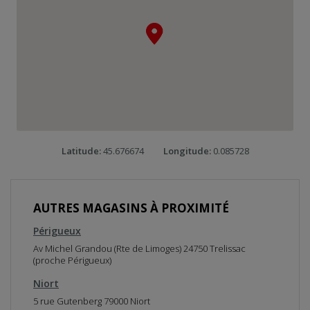
e
r
l
a
c
a
r
t
e
R
e
Latitude:
45.676674
Longitude:
0.085728
v
e
n
i
r
AUTRES MAGASINS À PROXIMITÉ
a
v
Périgueux
a
n
Av Michel Grandou (Rte de Limoges) 24750 Trelissac
t
(proche Périgueux)
l
a
Niort
c
5 rue Gutenberg 79000 Niort
a