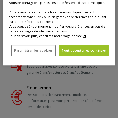
Nous ne partageons jamais ces données avec d’autres marques.
Vous pouvez accepter tous les cookies en cliquant sur « Tout
S'abonner
accepter et continuer » ou bien gérer vos préférences en cliquant
sur « Paramétrer les cookies ».
Vous pouvez à tout moment modifier vos préférences en bas de
toutes les pages du site cuircenter.com.
5 raisons de choisir Cuir Center
Pour en savoir plus, consultez notre page dédiée
ici
.
Paramétrer les cookies
Tout accepter et continuer
Double
Garantie
Tous les canapés sont couverts par une double
garantie 5 ans/structure et 2 ans/revêtement.
Financement
Des solutions de financement simples et
performantes pour vous permettre de céder à vos
envies de confort.