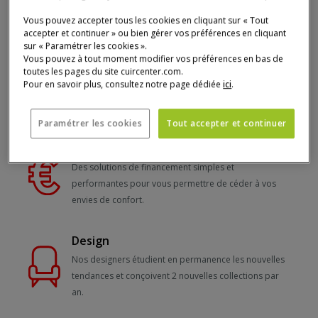
5 raisons de choisir Cuir Center
Vous pouvez accepter tous les cookies en cliquant sur « Tout
accepter et continuer » ou bien gérer vos préférences en cliquant
sur « Paramétrer les cookies ».
Double
Vous pouvez à tout moment modifier vos préférences en bas de
Garantie
toutes les pages du site cuircenter.com.
Pour en savoir plus, consultez notre page dédiée
ici
.
Tous les canapés sont couverts par une double
garantie 5 ans/structure et 2 ans/revêtement.
Paramétrer les cookies
Tout accepter et continuer
Financement
Des solutions de financement simples et
performantes pour vous permettre de céder à vos
envies de confort.
Design
Nos designers étudient en permanence les nouvelles
tendances et conçoivent 2 nouvelles collections par
an.